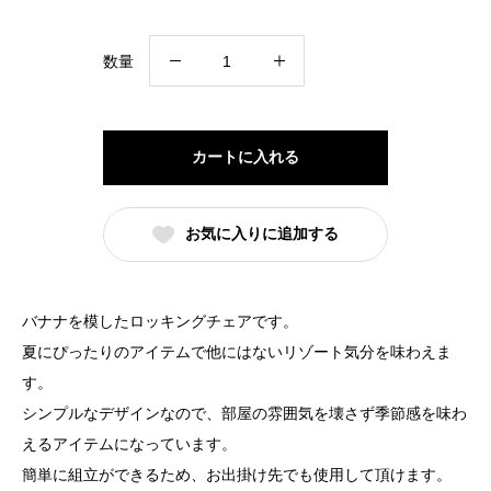
ミ
数量
ニ
チ
ュ
カートに入れる
ア
ロ
お気に入りに追加する
ッ
キ
ン
バナナを模したロッキングチェアです。
グ
夏にぴったりのアイテムで他にはないリゾート気分を味わえま
チ
す。
ェ
シンプルなデザインなので、部屋の雰囲気を壊さず季節感を味わ
ア
えるアイテムになっています。
（MDF）
簡単に組立ができるため、お出掛け先でも使用して頂けます。
個