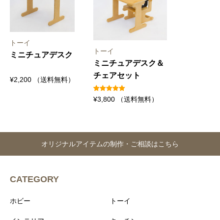
トーイ
トーイ
ミニチュアデスク
ミニチュアデスク＆
チェアセット
¥
2,200
（送料無料）
1
件の利用者
¥
3,800
（送料無料）
評価に基づ
く5段階評
価のうち、
5.00
点
オリジナルアイテムの制作・ご相談はこちら
CATEGORY
ホビー
トーイ