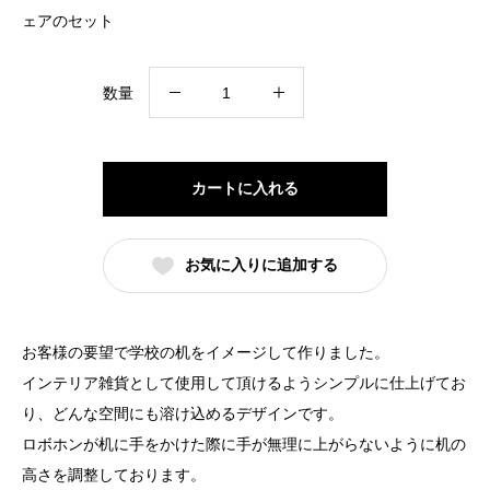
ェアのセット
ミ
数量
ニ
チ
ュ
カートに入れる
ア
デ
お気に入りに追加する
ス
ク
＆
お客様の要望で学校の机をイメージして作りました。
チ
インテリア雑貨として使用して頂けるようシンプルに仕上げてお
ェ
り、どんな空間にも溶け込めるデザインです。
ア
ロボホンが机に手をかけた際に手が無理に上がらないように机の
セ
高さを調整しております。
ッ