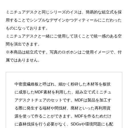
ト
ミニチュアデスクと同じシリーズのイスは、簡易的な組立式を採
個
用することでシンプルなデザインかつディティールにこだわった
ものになっております。
ミニチュアデスクと一緒にご使用して頂くことで統一感のある空
間を演出できます。
※本商品は組立式です。写真のロボホンはご使用イメージで、付
属ではありません。
中密度繊維板と呼ばれ、細かく粉砕した木材等を板状
に成形したMDF素材を利用した、組み立て式ミニチュ
アデスクトチェアのセットです。MDFは製品を加工す
る際に発生する端材や間伐材、廃材といった再利用資
源を使って作ることができます。MDFを作るためだけ
に森林伐採を行う必要がなく、SDGsや環境問題にも配