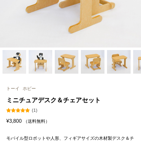
トーイ
ホビー
ミニチュアデスク＆チェアセット
(1)
1
件の利用者
¥
3,800
（送料無料）
評価に基づ
く5段階評
価のうち、
5.00
点
モバイル型ロボットや人形、フィギアサイズの木材製デスク＆チ