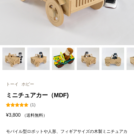
トーイ
ホビー
ミニチュアカー（MDF)
(1)
1
件の利用者
¥
3,800
（送料無料）
評価に基づ
く5段階評
価のうち、
5.00
点
モバイル型ロボットや人形、フィギアサイズの木製ミニチュアカ