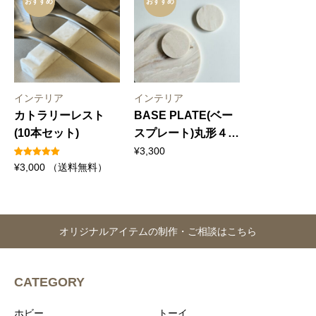
おすすめ
おすすめ
インテリア
インテリア
カトラリーレスト
BASE PLATE(ベー
(10本セット)
スプレート)丸形４点
セット 【Large１
¥
3,300
1
件の利用者
¥
3,000
（送料無料）
点・Small３点】
評価に基づ
く5段階評
価のうち、
5.00
点
オリジナルアイテムの制作・ご相談はこちら
CATEGORY
ホビー
トーイ