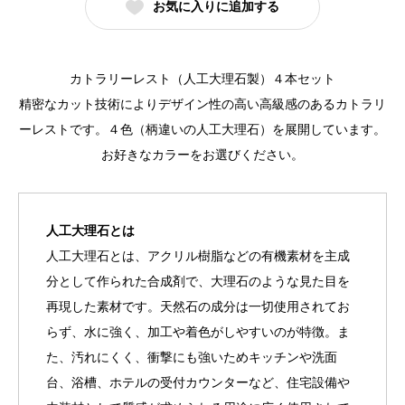
お気に入りに追加する
ス
ト
(４
カトラリーレスト（人工大理石製）４本セット
本
精密なカット技術によりデザイン性の高い高級感のあるカトラリ
セ
ーレストです。４色（柄違いの人工大理石）を展開しています。
ッ
お好きなカラーをお選びください。
ト)
個
人工大理石とは
人工大理石とは、アクリル樹脂などの有機素材を主成
分として作られた合成剤で、大理石のような見た目を
再現した素材です。天然石の成分は一切使用されてお
らず、水に強く、加工や着色がしやすいのが特徴。ま
た、汚れにくく、衝撃にも強いためキッチンや洗面
台、浴槽、ホテルの受付カウンターなど、住宅設備や