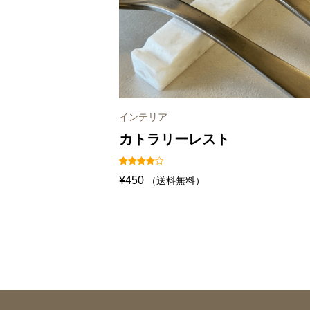
インテリア
カトラリーレスト
1
件の利用
¥
450
（送料無料）
者評価に
基づく5
段階評価
のうち、
4.00
点