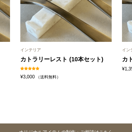
インテリア
イン
カトラリーレスト (10本セット)
カ
¥
1,3
1
件の利用者
¥
3,000
（送料無料）
評価に基づ
く5段階評
価のうち、
5.00
点